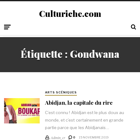
Culturiche.com
Étiquette :
Gondwana
ARTS SCÉNIQUES
Abidjan, la capitale du rire
C’est connu ! Abidjan est le plus doux au
monde, et c’est certainement en grande
partie parce que les Abidjanais…
Admin_cr
0
15 NOVEMBRE 2019