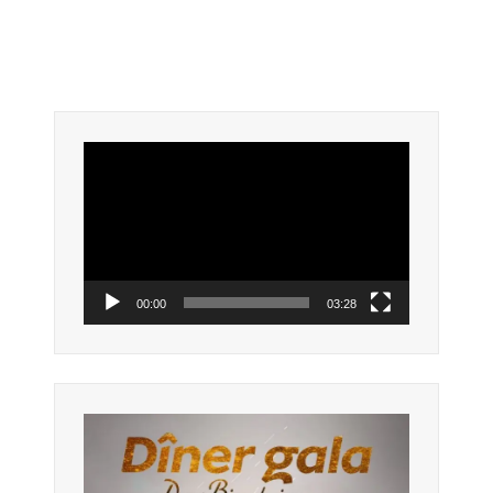
Lecteur
vidéo
00:00
03:28