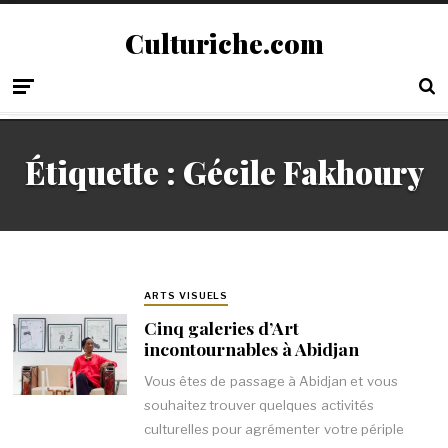
Culturiche.com
Étiquette :
Gécile Fakhoury
ARTS VISUELS
Cinq galeries d’Art
incontournables à Abidjan
Vous êtes de passage à Abidjan et vous
souhaitez trouver quelques activités
culturelles pour agrémenter votre périple