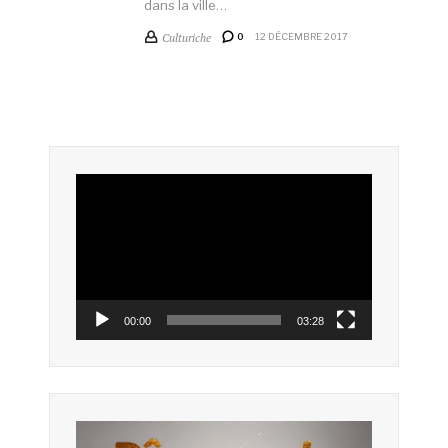
dans la ville…
Culturiche
0
12 DÉCEMBRE 2017
Lecteur
vidéo
00:00
03:28