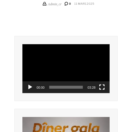
Admin_cr
0
11 MARS 2025
Lecteur
vidéo
00:00
03:28