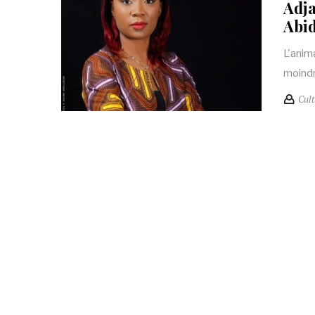
Adja
Abi
L'anim
moindr
Cult