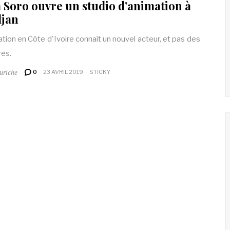
 Soro ouvre un studio d’animation à
djan
ation en Côte d'Ivoire connaît un nouvel acteur, et pas des
es.
uriche
0
23 AVRIL 2019
STICKY