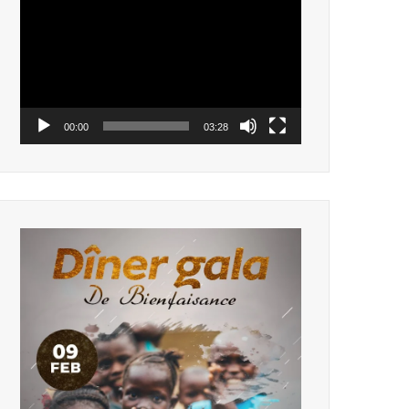
vidéo
00:00
03:28