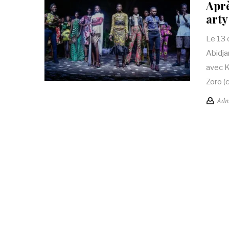
Aprè
arty
Le 13 
Abidja
avec K
Zoro (
Adm