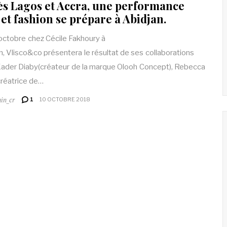
s Lagos et Accra, une performance
 et fashion se prépare à Abidjan.
octobre chez Cécile Fakhoury à
n, Vlisco&co présentera le résultat de ses collaborations
ader Diaby(créateur de la marque Olooh Concept), Rebecca
créatrice de…
in_cr
1
10 OCTOBRE 2018