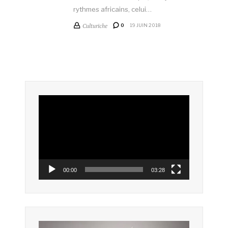
rythmes africains, celui…
Culturiche
0
19 JUIN 2018
Lecteur
vidéo
00:00
03:28