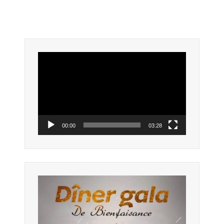
Lecteur
vidéo
00:00
03:28