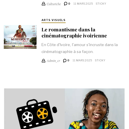
Culturiche
0
11 MARS 2025
STICKY
ARTS VISUELS
Le romantisme dans la
cinématographie ivoirienne
En Côte d'Ivoire, l'amour s'incruste dans la
cinématographie à sa façon.
Admin_cr
0
11 MARS 2025
STICKY