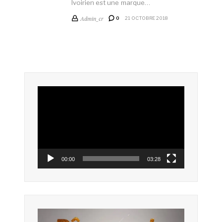
Ivoirien est une marque…
Admin_cr
0
21 OCTOBRE 2018
Lecteur
vidéo
00:00
03:28