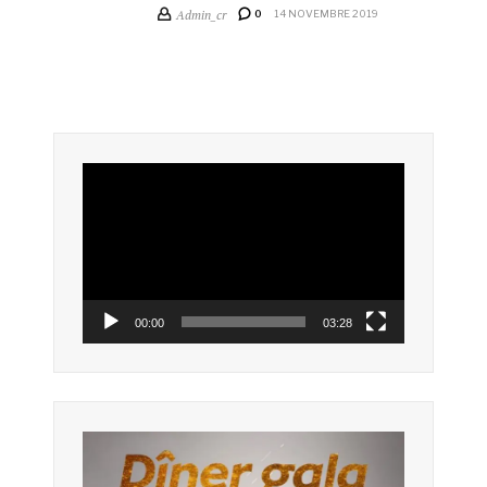
Admin_cr
0
14 NOVEMBRE 2019
Lecteur
vidéo
00:00
03:28