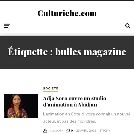
Culturiche.com
Étiquette :
bulles magazine
SOCIÉTÉ
Adja Soro ouvre un studio
d’animation à Abidjan
L'animation en Côte d'Ivoire connaît un nouvel
acteur, et pas des moindres.
Culturiche
0
23 AVRIL 2019
STICKY