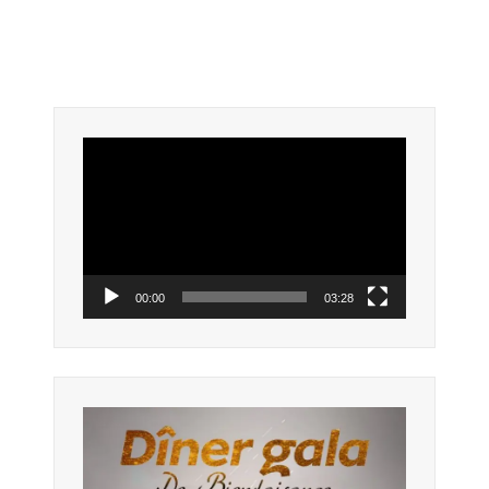
Lecteur
vidéo
00:00
03:28