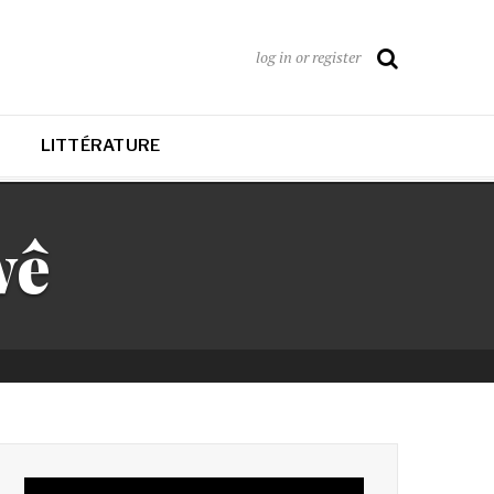
log in or register
LITTÉRATURE
wê
Lecteur