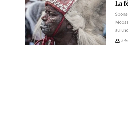
La f
Sponso
Moosso
au lun
Adm