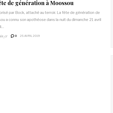
ête de génération à Moossou
risé par Bock, attaché au terroir. La fête de génération de
u a connu son apothéose dans la nuit du dimanche 21 avril
di…
in_cr
0
25 AVRIL 2019