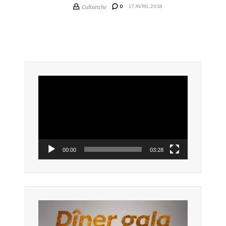
Culturiche
0
17 AVRIL 2018
Lecteur
vidéo
00:00
03:28