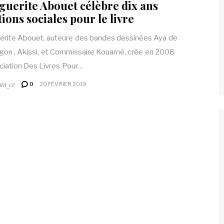
uerite Abouet célèbre dix ans
tions sociales pour le livre
rite Abouet, auteure des bandes dessinées Aya de
on , Akissi, et Commissaire Kouamé, crée en 2008
ciation Des Livres Pour…
in_cr
0
20 FÉVRIER 2019