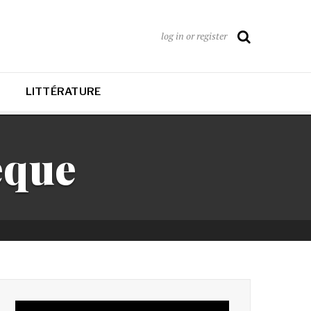
log in or register
LITTÉRATURE
èque
Lecteur