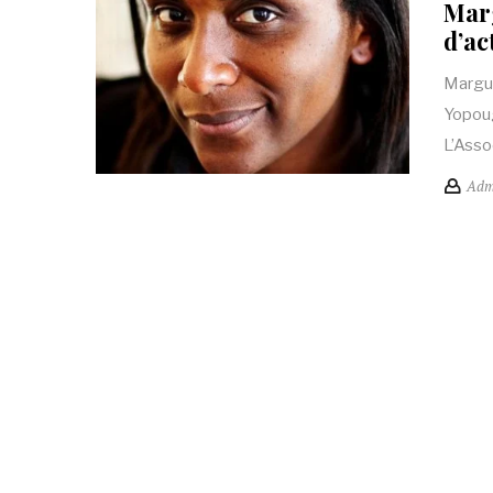
Marg
d’ac
Margue
Yopoug
L’Asso
Adm