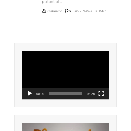
potentiel…
Culturiche
0
19 JUIN 2019
STICKY
Lecteur
vidéo
00:00
03:28