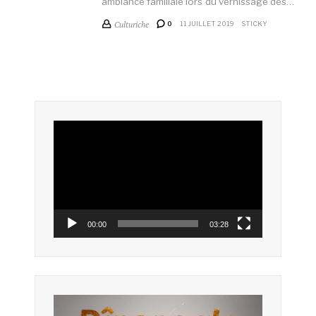
ambiance familiale lors du vernissage des…
Culturiche
0
11 JUILLET 2019
STICKY
Lecteur
vidéo
00:00
03:28