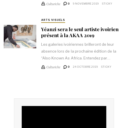
Culturiche
0
9 NOVEMBRE 2019
STICKY
ARTS VISUELS
Yéanzi sera le seul artiste ivoirien
présent à la AKAA 2019
Les galeries ivoiriennes brilleront de leur
absence lors de la prochaine édition de la
“Also Known As Africa. Entendez par…
Culturiche
0
24 OCTOBRE 2019
STICKY
Lecteur
vidéo