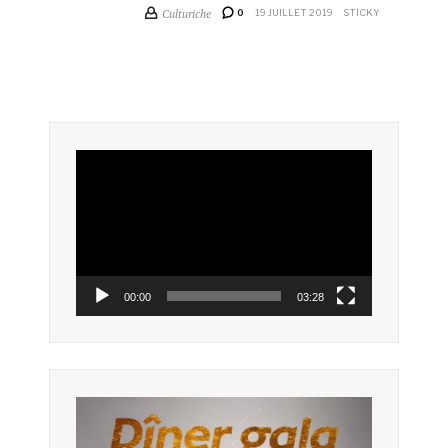
Culturiche
0
19 JUILLET 2019
STICKY
Lecteur
vidéo
00:00
03:28