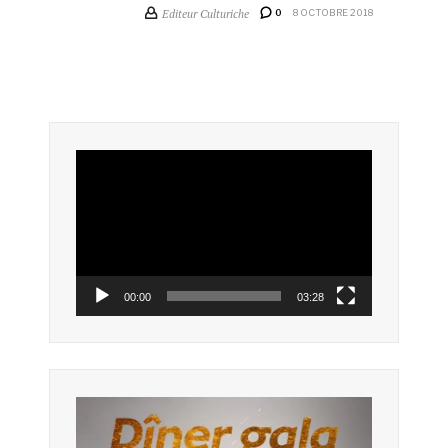
Editeur Culturiche
0
8 OCTOBRE 2018
Lecteur
vidéo
00:00
03:28