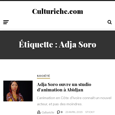
Culturiche.com
Étiquette :
Adja Soro
SOCIÉTÉ
Adja Soro ouvre un studio
d’animation à Abidjan
L'animation en Côte d'Ivoire connaît un nouvel
acteur, et pas des moindres.
Culturiche
0
23 AVRIL 2019
STICKY