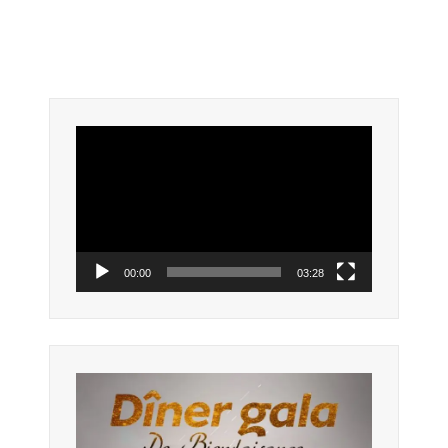
Lecteur
vidéo
00:00
03:28