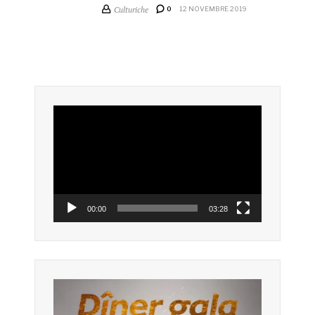
Culturiche
0
12 NOVEMBRE 2019
Lecteur
vidéo
00:00
03:28