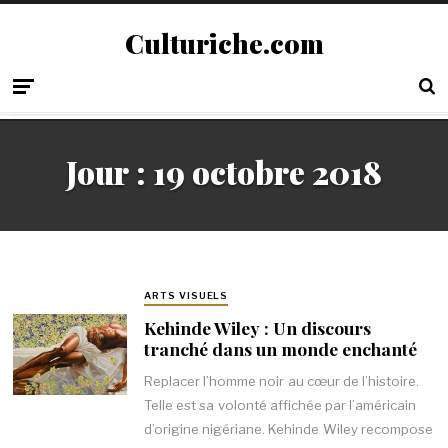
Culturiche.com
Jour :
19 octobre 2018
ARTS VISUELS
Kehinde Wiley : Un discours
tranché dans un monde enchanté
Replacer l’homme noir au cœur de l’histoire.
Telle est sa volonté affichée par l’américain
d’origine nigériane. Kehinde Wiley recompose