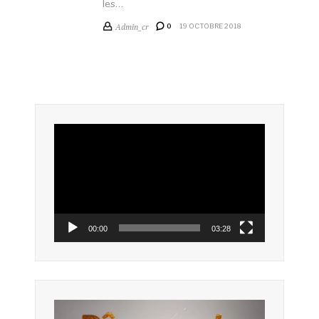
les…
Admin_cr
0
19 OCTOBRE 2018
Lecteur
vidéo
00:00
03:28