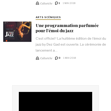
Culturiche
1
1 MAI 2018
ARTS SCÉNIQUES
Une programmation parfumée
pour l’émoi du jazz
C’est officiel ! La huitième édition de l’émoi du
jazz by Dez Gad est ouverte. La cérémonie de
lancement a…
Culturiche
0
1 MAI 2018
Lecteur
vidéo