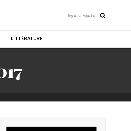
log in or register
LITTÉRATURE
017
Lecteur