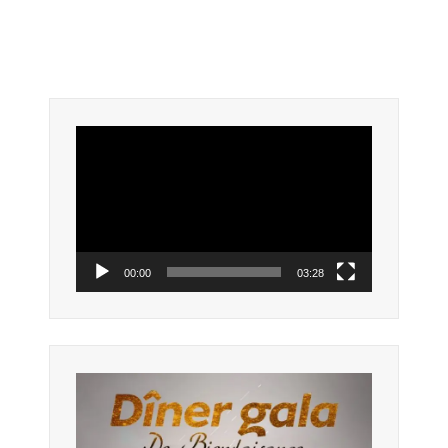
Lecteur
vidéo
00:00
03:28